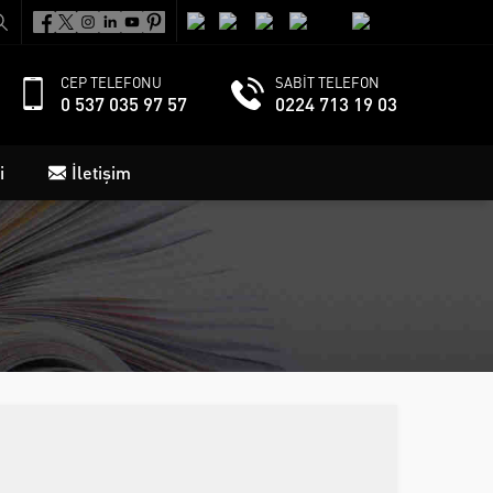
CEP TELEFONU
SABİT TELEFON
0 537 035 97 57
0224 713 19 03
i
İletişim