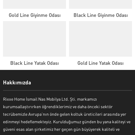
Gold Line Giyinme Odası
Black Line Giyinme Odası
Black Line Yatak Odası
Gold Line Yatak Odası
Hakkımızda
Rixxe Home İsmail Nas Mobilya Ltd. Şti. markamızı
kurumsallaştırırken öğrendiklerimiz ve daha önceki sektör
tecrübemizle Avrupa’nın önde gelen koltuk üreticileri arasında yer
edinmeyi hedeflemekteyiz. Kurulduğumuz günden bu yana kaliteyi ve
güveni esas alan şirketimiz her geçen gün büyüyerek kaliteli ve